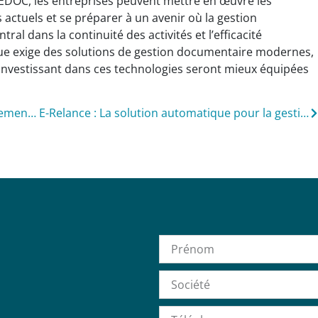
EDOC, les entreprises peuvent mettre en œuvre les
 actuels et se préparer à un avenir où la gestion
al dans la continuité des activités et l’efficacité
e exige des solutions de gestion documentaire modernes,
s investissant dans ces technologies seront mieux équipées
Ededoc : Pionnier de la durabilité environnementale par la réduction du papier
E-Relance : La solution automatique pour la gestion des relances et réclamations clients