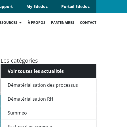
upport
My Ededoc
Portail Ededoc
SSOURCES
À PROPOS
PARTENAIRES
CONTACT
Les catégories
Voir toutes les actualités
Dématérialisation des processus
Dématérialisation RH
Summeo
Facture électronique