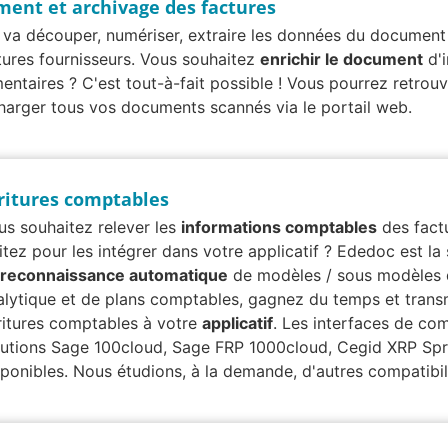
ment et archivage des factures
va découper, numériser, extraire les données du document
tures fournisseurs. Vous souhaitez
enrichir le document
d'i
entaires ? C'est tout-à-fait possible ! Vous pourrez retrouv
charger tous vos documents scannés via le portail web.
ritures comptables
us souhaitez relever les
informations comptables
des fact
itez pour les intégrer dans votre applicatif ? Ededoc est la
reconnaissance automatique
de modèles / sous modèles d
alytique et de plans comptables, gagnez du temps et trans
ritures comptables à votre
applicatif
. Les interfaces de com
lutions Sage 100cloud, Sage FRP 1000cloud, Cegid XRP Spr
sponibles. Nous étudions, à la demande, d'autres compatibil