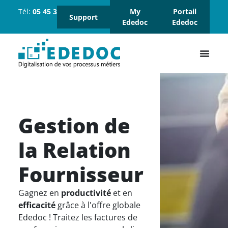
Tél:
05 45 37 18 18
Suivez-
My
Portail
Support
nous :
Ededoc
Ededoc
Gestion de
la Relation
Fournisseur
Gagnez en
productivité
et en
efficacité
grâce à l'offre globale
Ededoc ! Traitez les factures de