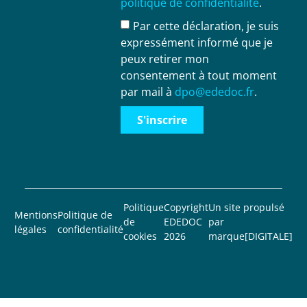
politique de confidentialité
.
Par cette déclaration, je suis
expressément informé que je
peux retirer mon
consentement à tout moment
par mail à
dpo@ededoc.fr
.
S'inscrire
Politique
Copyright
Un site propulsé
Mentions
Politique de
de
EDEDOC
par
légales
confidentialité
cookies
2026
marque[DIGITALE]