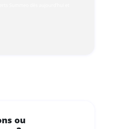
perts Summeo dès aujourd’hui et
ons ou