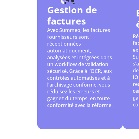
Gestion de
factures
Avec Summeo, les factures
Ré
fournisseurs sont
fa
réceptionnées
ex
automatiquement,
Su
analysées et intégrées dans
s’
un workflow de validation
de
sécurisé. Grâce à l’OCR, aux
IO
contrôles automatisés et à
re
l’archivage conforme, vous
ce
réduisez les erreurs et
ga
gagnez du temps, en toute
co
conformité avec la réforme.