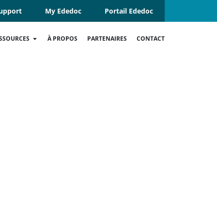
upport
My Ededoc
Portail Ededoc
SSOURCES
À PROPOS
PARTENAIRES
CONTACT