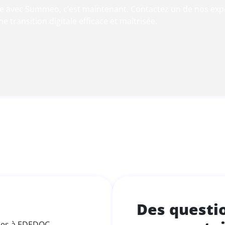
me avec Summeo, c’est maintenant. Contactez un de nos ex
 transition digitale efficace et maîtrisée.
Des questi
iées à EDEDOC.