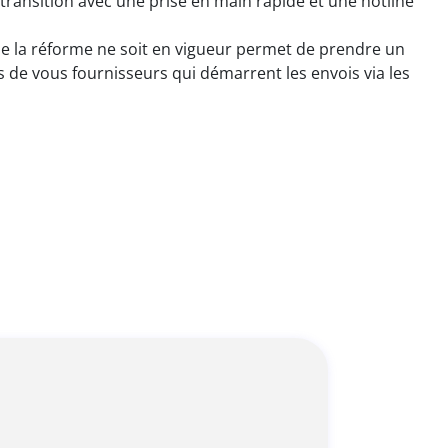
 transition avec une prise en main rapide et une hotline
ue la réforme ne soit en vigueur permet de prendre un
s de vous fournisseurs qui démarrent les envois via les
-en !