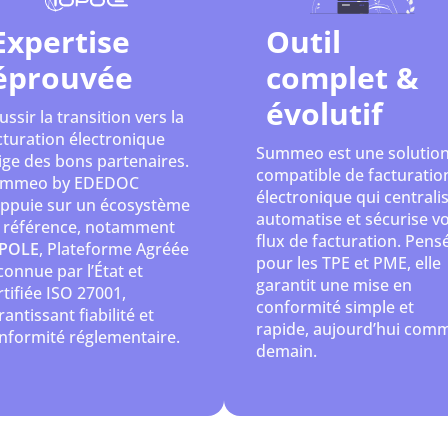
Expertise
Outil
éprouvée
complet &
évolutif
ussir la transition vers la
cturation électronique
Summeo est une solutio
ige des bons partenaires.
compatible de facturatio
mmeo by EDEDOC
électronique qui centralis
appuie sur un écosystème
automatise et sécurise v
 référence, notamment
flux de facturation. Pens
POLE
, Plateforme Agréée
pour les TPE et PME, elle
connue par l’État et
garantit une mise en
rtifiée ISO 27001,
conformité simple et
rantissant fiabilité et
rapide, aujourd’hui com
nformité réglementaire.
demain.