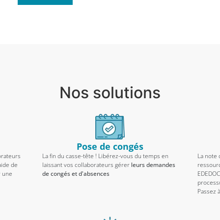
Nos solutions
Pose de congés
orateurs
La fin du casse-tête ! Libérez-vous du temps en
La note 
aide de
laissant vos collaborateurs gérer
leurs demandes
ressourc
r une
de congés et d'absences
EDEDOC 
processu
Passez à