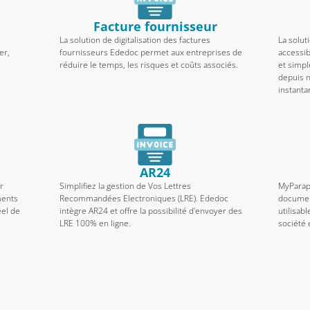
Facture fournisseur
La solution de digitalisation des factures
La solut
er,
fournisseurs Ededoc permet aux entreprises de
accessib
réduire le temps, les risques et coûts associés.
et simpl
depuis 
instant
AR24
r
Simplifiez la gestion de Vos Lettres
MyParap
ments
Recommandées Electroniques (LRE). Ededoc
documen
éel de
intègre AR24 et offre la possibilité d'envoyer des
utilisab
LRE 100% en ligne.
société 