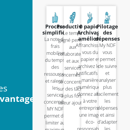
Process
Productivité
0 papier
Pilotage
simplifiés
Archivage
des
Le temps
amélioré
dépenses
La note de
gagné permet
Affranchissez-
My NDF
frais
aux
vous du
vous
mobilise
collaborateurs
papier et
permet
du temps,
et aux
archivez les
de suivre
des
services
justificatifs de
et
ressources
concernés de
manière
analyser
et ralentit
se concentrer
es
numérique :
plus
les
sur des tâches
donnez ainsi
facilement
services
vantages
à plus forte
à votre
les
concernés.
valeur ajoutée
entreprise
dépenses
MY NDF
une image
et ainsi
permet de
éco-
d’adapter
limiter au
responsable
les
maximum