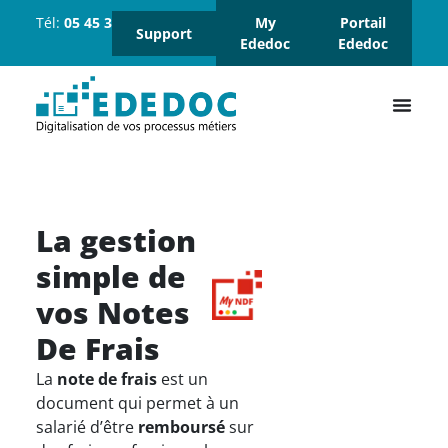
Tél:
05 45 37 18 18
Suivez-
My
Portail
Support
nous :
Ededoc
Ededoc
La gestion
simple de
vos Notes
De Frais
La
note de frais
est un
document qui permet à un
salarié d’être
remboursé
sur