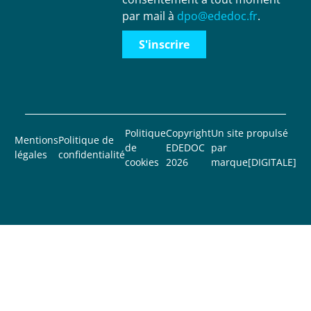
par mail à
dpo@ededoc.fr
.
S'inscrire
Politique
Copyright
Un site propulsé
Mentions
Politique de
de
EDEDOC
par
légales
confidentialité
cookies
2026
marque[DIGITALE]