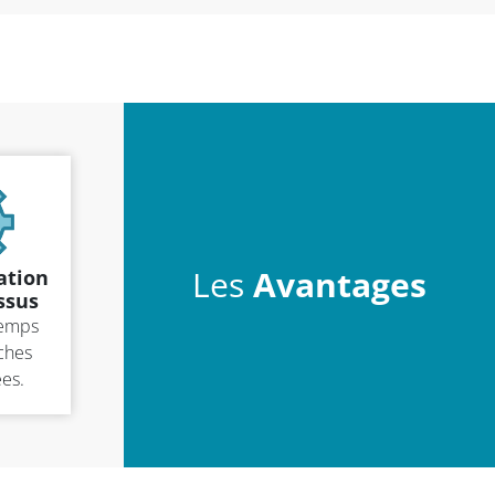
Les
Avantages
ation
ssus
temps
ches
es.