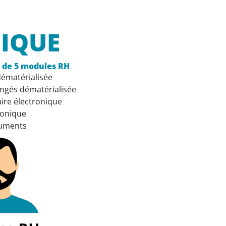
NIQUE
on de 5 modules RH
dématérialisée
ngés dématérialisée
aire électronique
tronique
cuments