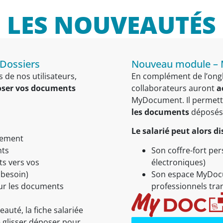
LES NOUVEAUTÉS
 Dossiers
Nouveau module –
e nos utilisateurs,
En complément de l’ongl
ser vos documents
collaborateurs auront
a
MyDocument. Il permett
les documents
déposés v
Le salarié peut alors d
sement
nts
Son coffre-fort per
s vers vos
électroniques)
 besoin)
Son espace MyDoc
ur les documents
professionnels tran
eauté, la fiche salariée
 glisser déposer pour