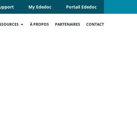
upport
My Ededoc
Portail Ededoc
SSOURCES
À PROPOS
PARTENAIRES
CONTACT