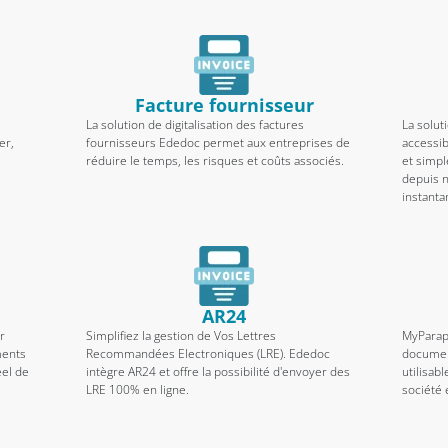
Facture fournisseur
La solution de digitalisation des factures
La solut
er,
fournisseurs Ededoc permet aux entreprises de
accessib
réduire le temps, les risques et coûts associés.
et simpl
depuis 
instant
AR24
r
Simplifiez la gestion de Vos Lettres
MyParap
ments
Recommandées Electroniques (LRE). Ededoc
documen
éel de
intègre AR24 et offre la possibilité d'envoyer des
utilisab
LRE 100% en ligne.
société 