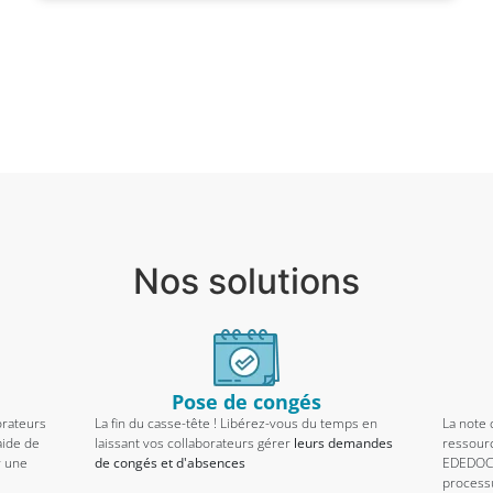
Nos solutions
Pose de congés
orateurs
La fin du casse-tête ! Libérez-vous du temps en
La note 
aide de
laissant vos collaborateurs gérer
leurs demandes
ressourc
r une
de congés et d'absences
EDEDOC 
processu