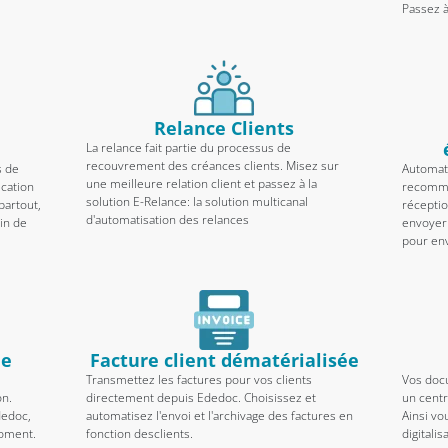
Passez à
Relance Clients
La relance fait partie du processus de
recouvrement des créances clients. Misez sur
s de
Automat
une meilleure relation client et passez à la
ication
recomman
solution E-Relance: la solution multicanal
partout,
récepti
d'automatisation des relances
tin de
envoyer 
pour env
ue
Facture client dématérialisée
Transmettez les factures pour vos clients
Vos doc
on.
directement depuis Ededoc. Choisissez et
un centr
dedoc,
automatisez l'envoi et l'archivage des factures en
Ainsi vo
moment.
fonction desclients.
digitalis