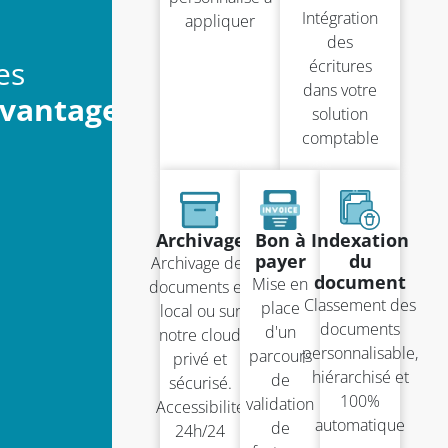
Intégration
appliquer
des
es
écritures
dans votre
vantages
solution
comptable
Archivage
Bon à
Indexation
payer
du
Archivage des
document
Mise en
documents en
Classement des
place
local ou sur
documents
d'un
notre cloud
personnalisable,
parcours
privé et
hiérarchisé et
de
sécurisé.
100%
validation
Accessibilité
automatique
de
24h/24