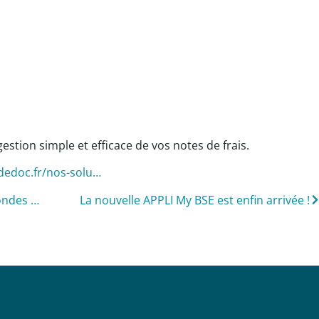
estion simple et efficace de vos notes de frais.
dedoc.fr/nos-solu…
Avec EDEDOC, c’est simple et rapide: 7 secondes suffisent pour envoyer un bulletin de paie !
La nouvelle APPLI My BSE est enfin arrivée !