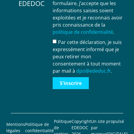
EDEDOC
formulaire, j’accepte que les
informations saisies soient
exploitées et je reconnais avoir
pris connaissance de la
politique de confidentialité
.
Par cette déclaration, je suis
expressément informé que je
peux retirer mon
consentement à tout moment
par mail à
dpo@ededoc.fr
.
S'inscrire
Politique
Copyright
Un site propulsé
Mentions
Politique de
de
EDEDOC
par
légales
confidentialité
cookies
2026
marque[DIGITALE]