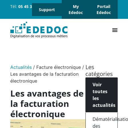
Tél:
05 45 37 18 18
Suivez-
My
Portail
Support
nous :
Ededoc
Ededoc
Les
Actualités
/
Facture électronique
/
catégories
Les avantages de la facturation
électronique
Voir
Les avantages de
toutes
les
la facturation
actualités
électronique
Dématérialisati
des