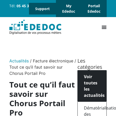
Tél:
05 45 37 18 18
Suivez-
My
Portail
Support
nous :
Ededoc
Ededoc
Les
Actualités
/
Facture électronique
/
catégories
Tout ce qu’il faut savoir sur
Chorus Portail Pro
Voir
Tout ce qu’il faut
toutes
les
savoir sur
actualités
Chorus Portail
Dématérialisati
Pro
des