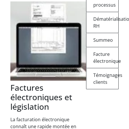
processus
Dématérialisati
RH
Summeo
Facture
électronique
Témoignages
clients
Factures
électroniques et
législation
La facturation électronique
connaît une rapide montée en