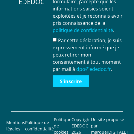
EDEDOC
formulaire, j’accepte que les
informations saisies soient
exploitées et je reconnais avoir
pris connaissance de la
politique de confidentialité
.
Par cette déclaration, je suis
expressément informé que je
peux retirer mon
consentement à tout moment
par mail à
dpo@ededoc.fr
.
S'inscrire
Politique
Copyright
Un site propulsé
Mentions
Politique de
de
EDEDOC
par
légales
confidentialité
cookies
2026
marque[DIGITALE]