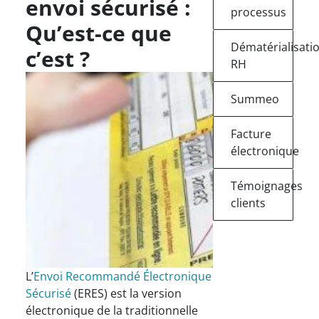
envoi sécurisé :
processus
Qu’est-ce que
Dématérialisati
c’est ?
RH
Summeo
Facture
électronique
Témoignages
clients
L’
Envoi Recommandé Électronique
Sécurisé
(ERES) est la version
électronique de la traditionnelle