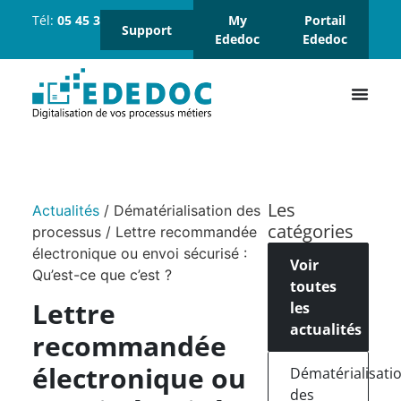
Tél:
05 45 37 18 18
Suivez-
My
Portail
Support
nous :
Ededoc
Ededoc
Les
Actualités
/
Dématérialisation des
catégories
processus
/
Lettre recommandée
électronique ou envoi sécurisé :
Voir
Qu’est-ce que c’est ?
toutes
Lettre
les
actualités
recommandée
électronique ou
Dématérialisati
des